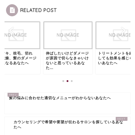
RELATED POST
サツキ、枝毛、切れ
伸ばしたいけどダメージ
トリートメントを繰
、乾燥、髪のダメージ
が原因で切らなきゃいけ
しても効果を感じら
気になるあなたへ
ないと思っているあな
いあなたへ
た...
髪の悩みに合わせた適切なメニューがわからないあなたへ
カウンセリングで希望や要望が伝わるサロンを探しているあな
たへ